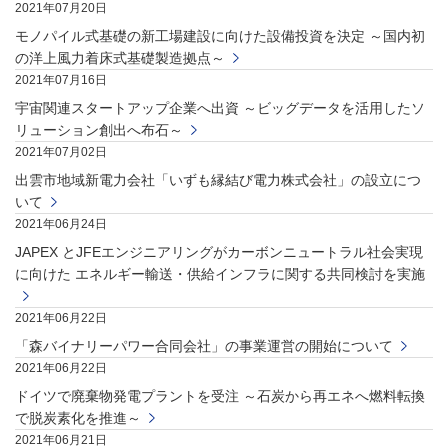
2021年07月20日
モノパイル式基礎の新工場建設に向けた設備投資を決定 ～国内初
の洋上風力着床式基礎製造拠点～
2021年07月16日
宇宙関連スタートアップ企業へ出資 ～ビッグデータを活用したソ
リューション創出へ布石～
2021年07月02日
出雲市地域新電力会社「いずも縁結び電力株式会社」の設立につ
いて
2021年06月24日
JAPEX とJFEエンジニアリングがカーボンニュートラル社会実現
に向けた エネルギー輸送・供給インフラに関する共同検討を実施
2021年06月22日
「森バイナリーパワー合同会社」の事業運営の開始について
2021年06月22日
ドイツで廃棄物発電プラントを受注 ～石炭から再エネへ燃料転換
で脱炭素化を推進～
2021年06月21日