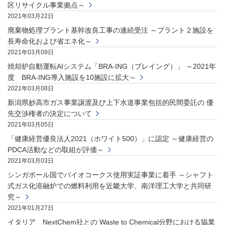
区リサイクル事業拠点～
2021年03月22日
廃棄物処理プラント基幹改良工事の連続受注 ～プラント２施設を
長寿命化および省エネ化～
2021年03月09日
焼却炉自動運転AIシステム「BRA-ING（ブレイング）」 ～2021年
度 BRA-ING導入施設を10施設に拡大～
2021年03月08日
新潟県妙高市ガス事業譲渡及び上下水道事業包括的民間委託の 優
先交渉権者の決定について
2021年03月05日
「健康経営優良法人2021（ホワイト500）」に認定 ～健康経営の
PDCA活動などの取組が評価～
2021年03月03日
シンガポール国でバイオコークス使用実証事業に着手 ～シャフト
式ガス化溶融炉での燃料利用を近畿大学、南洋理工大学と共同研
究～
2021年01月27日
イタリア NextChem社との Waste to Chemical分野における協業