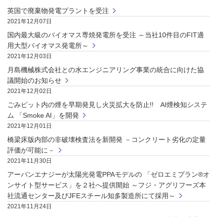
英国で廃棄物発電プラントを受注
2021年12月07日
国内最大級のバイオマス専焼発電所を受注 ～当社10件目のFIT適
用大型バイオマス発電所～
2021年12月03日
月島機械株式会社との水エンジニアリング事業の統合に向けた協
議開始のお知らせ
2021年12月02日
ごみピット内の煙を早期発見し火災拡大を防止!! AI煙検知システ
ム 「Smoke AI」を開発
2021年12月01日
橋梁床版内部の非破壊検査法を新開発 －コンクリート劣化の定量
評価が可能に－
2021年11月30日
アーバンエナジーが太陽光発電PPAモデルの 「ゼロエミプラン®オ
ンサイト型サービス」を２社へ提供開始 ～フジ・アグリフーズ本
社流通センター及びJFEスチール知多製造所にて採用～
2021年11月24日