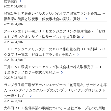
提供開始
2021年04月06日
発電効率世界最高レベルの大型バイオマス発電プラントを竣工 ～
福島県の復興と脱炭素・低炭素社会の実現に貢献～
2021年04月02日
アーバンエナジー㈱がＪＦＥエンジニアリング鶴見地区へ 「ゼロ
エミプラン® オンサイト型サービス」を提供開始
2021年04月02日
ＪＦＥエンジニアリング㈱ のＣＯ２排出量を約３０％削減 ～Ｃ
Ｏ２フリー電気「ゼロエミプラン®」を導入～
2021年04月01日
三井Ｅ＆Ｓ環境エンジニアリング株式会社の株式取得完了 ～ＪＦ
Ｅ環境テクノロジー株式会社発足～
2021年03月31日
ガンプラ生産工場がアーバンエナジーの「創電割®」サービスを導
入 ～バンダイナムコグループのガンプラリサイクルプロジェクト
の一環として～
2021年03月30日
大牟田ＲＤＦ発電事業の承継について ～当社グループ初の九州地