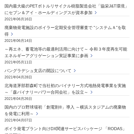
国内最大級のPETボトルリサイクル樹脂製造会社「協栄J&T環境」
にセブン＆アイ・ホールディングスが資本参加
2021年06月16日
廃棄物発電施設のボイラー定期安全管理審査で "システムＡ"を取
得
2021年06月14日
～再エネ、蓄電池等の最適利活用に向けて～ 令和３年度再生可能
エネルギーアグリゲーション実証事業に参画
2021年05月11日
バングラデシュ支店の開設について
2021年04月28日
北海道茅部郡森町で当社初のバイナリー方式地熱発電事業を実施
～「森バイナリーパワー合同会社」を設立～
2021年04月26日
国内のプロ野球場初「創電割®」導入 ～横浜スタジアムの廃棄物
を発電に利用～
2021年04月07日
ボイラ発電プラント向けDX関連サービスパッケージ 「RODAS」