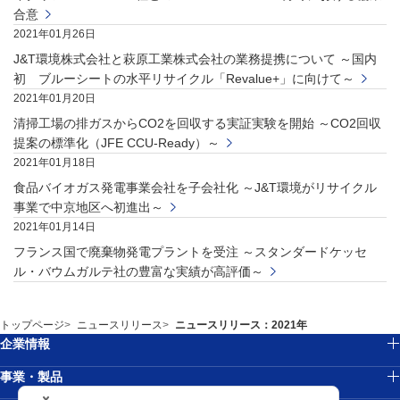
合意
2021年01月26日
J&T環境株式会社と萩原工業株式会社の業務提携について ～国内
初 ブルーシートの水平リサイクル「Revalue+」に向けて～
2021年01月20日
清掃工場の排ガスからCO2を回収する実証実験を開始 ～CO2回収
提案の標準化（JFE CCU-Ready）～
2021年01月18日
食品バイオガス発電事業会社を子会社化 ～J&T環境がリサイクル
事業で中京地区へ初進出～
2021年01月14日
フランス国で廃棄物発電プラントを受注 ～スタンダードケッセ
ル・バウムガルテ社の豊富な実績が高評価～
トップページ
ニュースリリース
ニュースリリース：2021年
企業情報
事業・製品