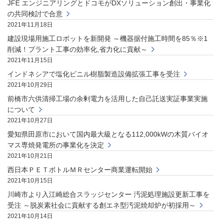
JFE エンジニアリングとドコモがDXソリューション創出・事業化
の共同検討で合意
2021年11月18日
建設現場用施工ロボットを新開発 ～機器据付施工時間を85％※1
削減！プラント工事の効率化,省力化に貢献～
2021年11月15日
インドネシアで塩化ビニル樹脂製造設備拡張工事を受注
2021年10月29日
前橋市六供清掃工場の余剰電力を活用した自己託送実証事業実施
について
2021年10月27日
愛知県田原市において国内最大級となる112,000kWの木質バイオ
マス専焼発電所の事業化を決定
2021年10月21日
西日本ＰＥＴボトルＭＲセンター商業運転開始
2021年10月15日
川崎市より入江崎総合スラッジセンター 汚泥処理施設更新工事を
受注 ～脱炭素社会に貢献する創エネ型汚泥焼却炉が初採用～
2021年10月14日