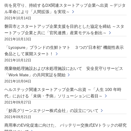
街を見守り、持続するDX関連スタートアップ企業へ出資 ～デジタ
ル革命により「人間拡張」を実現～
2021年10月14日
磐田市とスタートアップ企業支援を目的とした協定を締結 ～スタ
ートアップ企業と共に「官民連携」産業モデルを創出～
2021年10月13日
「Lycopure」ブランドの生鮮トマト ３つの"日本初" 機能性表示
食品として展開スタート！
2021年10月12日
廃棄物処理施設および水処理施設において 安全見守りサービス
「Work Mate」の共同実証を開始
2021年10月04日
ヘルステック関連スタートアップ企業へ出資 ～「人生 100 年時
代」における「未病・予病」ソリューションに着目～
2021年09月27日
「妙高グリーンエナジー株式会社」の設立について
2021年09月21日
商用車のEV化促進に向けた、 バッテリー交換式EVトラックの研究