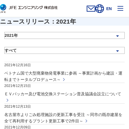
メ
EN
お問い合わせフォー
新規ウィンドウを開
サイト内検索を
ニュースリリース：2021年
2021年12月16日
ベトナム国で大型廃棄物発電事業に参画 ～事業計画から建設・運
転までトータルプロデュース～
2021年12月15日
ＥＶパッカー及び電池交換ステーション普及協議会設立について
2021年12月13日
名古屋市よりごみ処理施設の更新工事を受注 ～同市の既存建屋を
全て再利用するプラント更新工事で2件目～
2021年12月09日