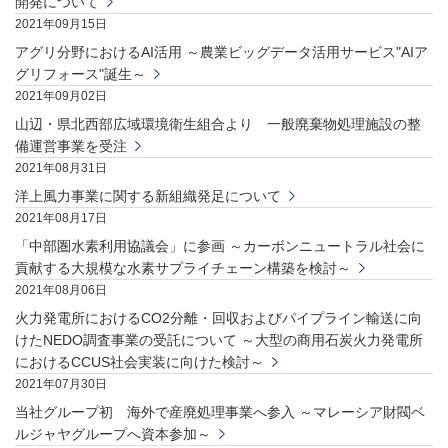
開発について
2021年09月15日
アグリ分野におけるAI活用 ～農業ビッグデータ活用サービス"AIア
グリフォース"誕生～
2021年09月02日
山辺・県北西部広域環境衛生組合より 一般廃棄物処理施設の整
備運営事業を受注
2021年08月31日
洋上風力事業に関する新組織発足について
2021年08月17日
「中部圏水素利用協議会」に参画 ～カーボンニュートラル社会に
貢献する大規模な水素サプライチェーン構築を検討～
2021年08月06日
火力発電所におけるCO2分離・回収およびパイプライン輸送に向
けたNEDO調査事業の受託について ～大型の商用石炭火力発電所
におけるCCUS社会実装に向けた検討～
2021年07月30日
当社グループ初 海外で産廃処理事業へ参入 ～マレーシア財閥ベ
ルジャヤグループへ資本参加～