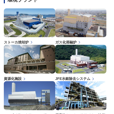
ストーカ焼却炉
ガス化溶融炉
資源化施設
JFE水銀除去システム