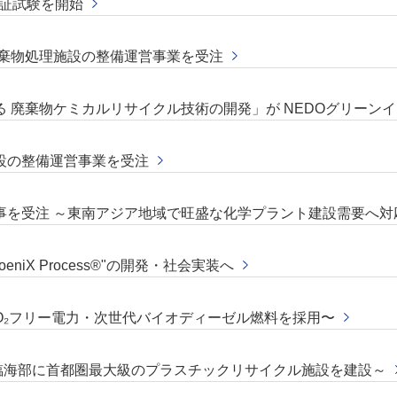
証試験を開始
廃棄物処理施設の整備運営事業を受注
 廃棄物ケミカルリサイクル技術の開発」が NEDOグリーン
設の整備運営事業を受注
事を受注 ～東南アジア地域で旺盛な化学プラント建設需要へ対
hoeniX Process®"の開発・社会実装へ
O₂フリー電⼒・次世代バイオディーゼル燃料を採⽤〜
臨海部に首都圏最大級のプラスチックリサイクル施設を建設～