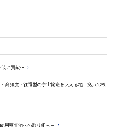
会実装に貢献〜
て ～高頻度・往還型の宇宙輸送を支える地上拠点の検
系統用蓄電池への取り組み～