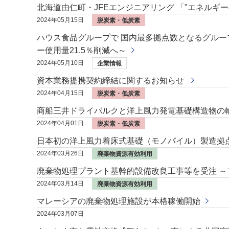
北海道由仁町・JFEエンジニアリング 「"エネルギ
2024年05月15日
脱炭素・低炭素
ハウス食品グループで 国内最多拠点数となるグループ
ー使用量21.5％削減へ～
2024年05月10日
企業情報
資本業務提携契約締結に関するお知らせ
2024年04月15日
脱炭素・低炭素
商船三井ドライバルクと洋上風力発電基礎構造物の
2024年04月01日
脱炭素・低炭素
日本初の洋上風力着床式基礎（モノパイル）製造拠
2024年03月26日
廃棄物資源有効利用
廃棄物処理プラント基幹的設備改良工事等を受注 ～
2024年03月14日
廃棄物資源有効利用
マレーシアの廃棄物処理施設が本格稼働開始
2024年03月07日