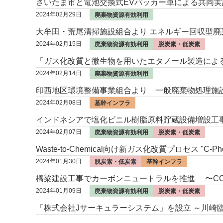
さいたま市と電池交換式EVパッカー車による共同実
2024年02月29日
廃棄物資源有効利用
大牟田・荒尾清掃施設組合より エネルギー回収型
2024年02月15日
廃棄物資源有効利用
脱炭素・低炭素
「ガス化改質と微生物を用いたエタノール製造による
2024年02月14日
廃棄物資源有効利用
印⻄地区環境整備事業組合より ⼀般廃棄物処理施
2024年02月08日
基幹インフラ
インドネシアで塩化ビニル樹脂原料貯蔵設備増設工
2024年02月07日
廃棄物資源有効利用
脱炭素・低炭素
Waste-to-Chemical向け新ガス化改質プロセス "C-P
2024年01月30日
脱炭素・低炭素
基幹インフラ
橋梁建設⼯事でカーボンニュートラルを推進 〜C
2024年01月09日
廃棄物資源有効利用
脱炭素・低炭素
「株式会社Jサーキュラーシステム」を設立 ～川崎