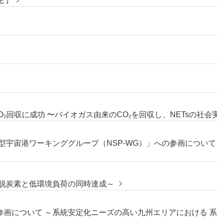
完了
でCO₂回収に成功 〜バイオガス由来のCO₂を回収し、NETsの社
型宇宙港ワーキンググループ（NSP-WG）」への参画につい
～脱炭素と低環境負荷の同時達成～
画について ～系統安定化ニーズの高い九州エリアにおける 