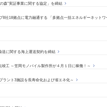
ーの森"実証事業に関する協定」を締結
8社18拠点に電力融通する 「多拠点一括エネルギーネットワーク
輸送に関する海上運送契約を締結
点竣工 ～笠岡モノパイル製作所が４月１日に稼働！～
プラント3施設を長寿命化および省エネ化～