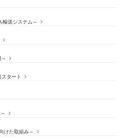
O₂輸送システム～
用～
建設スタート
み～
に向けた取組み～