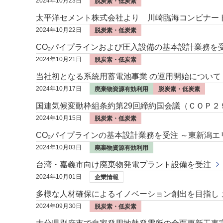
2024年10月23日
脱炭素・低炭素
太平洋セメント株式会社より 川崎臨海コンビナート
2024年10月22日
脱炭素・低炭素
CO₂パイプラインおよび圧入設備の基本設計業務を
2024年10月21日
脱炭素・低炭素
当社初となる系統用蓄電池事業 の運用開始について 
2024年10月17日
廃棄物資源有効利用
脱炭素・低炭素
国連気候変動枠組条約第29回締約国会議（ＣＯＰ
2024年10月15日
脱炭素・低炭素
CO₂パイプラインの基本設計業務を受注 ～東新潟
2024年10月03日
廃棄物資源有効利用
台湾・嘉義市向け廃棄物発電プラント設備を受注
2024年10月01日
企業情報
多様な人材確保によるイノベーション創出を目指し
2024年09月30日
脱炭素・低炭素