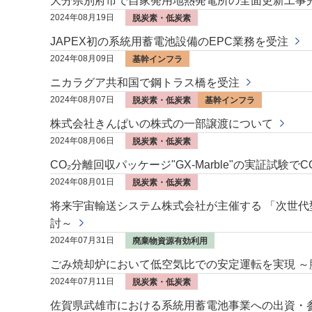
大分県別府市で自家発用地熱発電所の全面更新工事
2024年08月19日
脱炭素・低炭素
JAPEX初の系統用蓄電池設備のEPC業務を受注
2024年08月09日
基幹インフラ
ニカラグア共和国で鋼トラス橋を受注
2024年08月07日
脱炭素・低炭素
基幹インフラ
株式会社きんぱいの株式の一部譲渡について
2024年08月06日
脱炭素・低炭素
CO₂分離回収パッケージ"GX-Marble"の実証試験
2024年08月01日
脱炭素・低炭素
将来宇宙輸送システム株式会社が主催する 「次世代
討～
2024年07月31日
廃棄物資源有効利用
ごみ焼却炉において低空気比での安定運転を実現 
2024年07月11日
脱炭素・低炭素
佐賀県武雄市における系統用蓄電池事業への出資・参