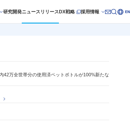
研究開発
ニュースリリース
DX戦略
採用情報
サイト
EN
新規ウィンドウを開きます
お問い合
新規ウィ
内42万全世帯分の使用済ペットボトルが100%新たな
～