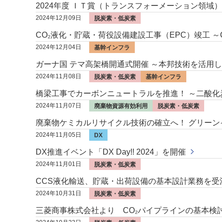
2024年度 ＩＴ賞（トランスフォーメーション領域
2024年12月09日
脱炭素・低炭素
CO₂液化・貯蔵・荷役設備建設工事（EPC）竣工 
2024年12月04日
基幹インフラ
ガーナ国 テマ高架橋開通式開催 ～本邦技術を活用
2024年11月08日
脱炭素・低炭素
基幹インフラ
橋梁工事でカーボンニュートラルを推進！ ～二酸化
2024年11月07日
廃棄物資源有効利用
脱炭素・低炭素
廃棄物ケミカルリサイクル技術の確立へ！ グリーンイノベ
2024年11月05日
DX
DX推進イベント「DX Day!! 2024」を開催
2024年11月01日
脱炭素・低炭素
CCS液化輸送、貯蔵・出荷設備の基本設計業務を受
2024年10月31日
脱炭素・低炭素
三菱商事株式会社より CO₂パイプラインの基本検