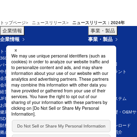
トップページ
ニュースリリース
ニュースリリース：2024年
企業情報
事業・製品
企業情報
事業・製品
トップメッセージ
環境
新規ウィンドウを開きます
360° JFEエンジニアリング
上下水道
新規ウィンド
パーパス
リサイクル
中長期ビジョン
エネルギープラント
企業理念
パイプライン
会社概要
発電プラント
経営体制
橋梁・鉄構
JFEエンジニアリングの歩み
産業／機械システム
お取引先の皆様
電力ビジネス
健康経営
洋上風力 基礎・O&Mサ
SDGsへの取り組み
その他事業
財務・IR情報
カタログダウンロード
拠点一覧
プロジェクト紹介