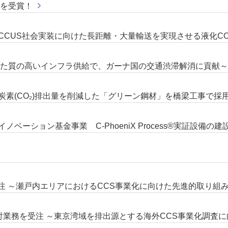
）を受賞！
～CCUS社会実装に向けた長距離・大量輸送を実現させる液化C
した質の高いインフラ供給で、ガーナ国の交通渋滞解消に貢献～
炭素(CO₂)排出量を削減した「グリーン鋼材」を橋梁工事で採
ーション基金事業 C-PhoeniX Process®実証設備の
注 ～瀬戸内エリアにおけるCCS事業化に向けた先進的取り組
討業務を受注 ～東京湾域を排出源とする海外CCS事業化調査