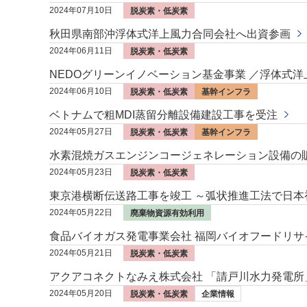
2024年07月10日
脱炭素・低炭素
秋田県南部沖浮体式洋上風力合同会社へ出資参画
2024年06月11日
脱炭素・低炭素
NEDOグリーンイノベーション基金事業 ／浮体式
2024年06月10日
脱炭素・低炭素
基幹インフラ
ベトナムで粗MDI蒸留分離設備建設工事を受注
2024年05月27日
脱炭素・低炭素
基幹インフラ
水素混焼ガスエンジンコージェネレーション設備の
2024年05月23日
脱炭素・低炭素
東京港横断伝送路工事を竣工 ～弧状推進工法で日
2024年05月22日
廃棄物資源有効利用
食品バイオガス発電事業会社 福岡バイオフードリ
2024年05月21日
脱炭素・低炭素
アクアコネクトなみえ株式会社 「請戸川水力発電所
2024年05月20日
脱炭素・低炭素
企業情報