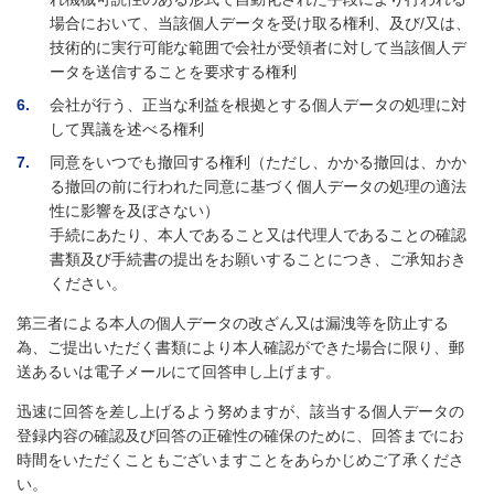
場合において、当該個人データを受け取る権利、及び/又は、
技術的に実行可能な範囲で会社が受領者に対して当該個人デ
ータを送信することを要求する権利
6
会社が行う、正当な利益を根拠とする個人データの処理に対
して異議を述べる権利
7
同意をいつでも撤回する権利（ただし、かかる撤回は、かか
る撤回の前に行われた同意に基づく個人データの処理の適法
性に影響を及ぼさない）
手続にあたり、本人であること又は代理人であることの確認
書類及び手続書の提出をお願いすることにつき、ご承知おき
ください。
第三者による本人の個人データの改ざん又は漏洩等を防止する
為、ご提出いただく書類により本人確認ができた場合に限り、郵
送あるいは電子メールにて回答申し上げます。
迅速に回答を差し上げるよう努めますが、該当する個人データの
登録内容の確認及び回答の正確性の確保のために、回答までにお
時間をいただくこともございますことをあらかじめご了承くださ
い。