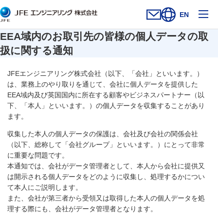
メ
EN
お問い合わせフォー
新規ウィンドウを開
サイト内検索を
EEA域内のお取引先の皆様の個人データの取
扱に関する通知
JFEエンジニアリング株式会社（以下、「会社」といいます。）
は、業務上のやり取りを通じて、会社に個人データを提供した
EEA域内及び英国国内に所在する顧客やビジネスパートナー（以
下、「本人」といいます。）の個人データを収集することがあり
ます。
収集した本人の個人データの保護は、会社及び会社の関係会社
（以下、総称して「会社グループ」といいます。）にとって非常
に重要な問題です。
本通知では、会社がデータ管理者として、本人から会社に提供又
は開示される個人データをどのように収集し、処理するかについ
て本人にご説明します。
また、会社が第三者から受領又は取得した本人の個人データを処
理する際にも、会社がデータ管理者となります。