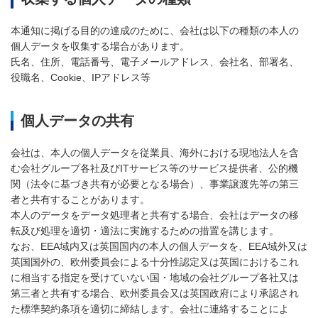
本通知に掲げる目的の達成のために、会社は以下の種類の本人の
個人データを収集する場合があります。
氏名、住所、電話番号、電子メールアドレス、会社名、部署名、
役職名、Cookie、IPアドレス等
個人データの共有
会社は、本人の個人データを従業員、海外における現地法人を含
む会社グループ各社及びITサービス等のサービス提供者、公的機
関（法令に基づき共有が必要となる場合）、事業譲渡先等の第三
者と共有することがあります。
本人のデータをデータ処理者と共有する場合、会社はデータの移
転及び処理を適切・適法に実施するための措置を講じます。
なお、EEA域内又は英国国内の本人の個人データを、EEA域外又は
英国国外の、欧州委員会による十分性認定又は英国におけるこれ
に相当する指定を受けていない国・地域の会社グループ各社又は
第三者と共有する場合、欧州委員会又は英国政府により承認され
た標準契約条項を適切に締結します。会社に連絡することによ