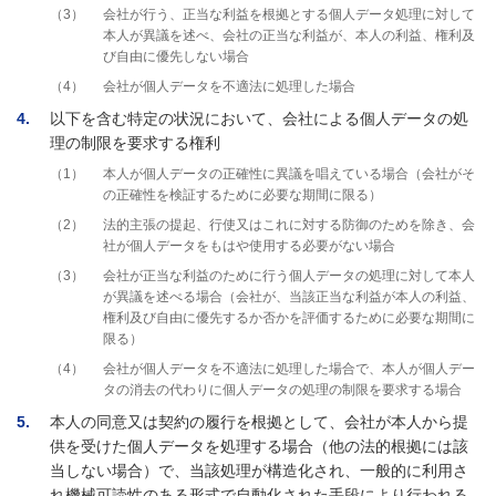
3
会社が行う、正当な利益を根拠とする個人データ処理に対して
本人が異議を述べ、会社の正当な利益が、本人の利益、権利及
び自由に優先しない場合
4
会社が個人データを不適法に処理した場合
4
以下を含む特定の状況において、会社による個人データの処
理の制限を要求する権利
1
本人が個人データの正確性に異議を唱えている場合（会社がそ
の正確性を検証するために必要な期間に限る）
2
法的主張の提起、行使又はこれに対する防御のためを除き、会
社が個人データをもはや使用する必要がない場合
3
会社が正当な利益のために行う個人データの処理に対して本人
が異議を述べる場合（会社が、当該正当な利益が本人の利益、
権利及び自由に優先するか否かを評価するために必要な期間に
限る）
4
会社が個人データを不適法に処理した場合で、本人が個人デー
タの消去の代わりに個人データの処理の制限を要求する場合
5
本人の同意又は契約の履行を根拠として、会社が本人から提
供を受けた個人データを処理する場合（他の法的根拠には該
当しない場合）で、当該処理が構造化され、一般的に利用さ
れ機械可読性のある形式で自動化された手段により行われる