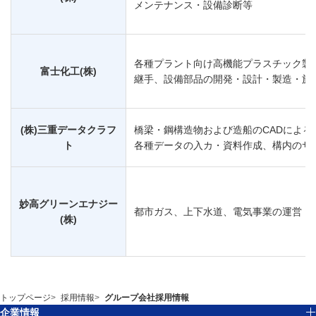
メンテナンス・設備診断等
各種プラント向け高機能プラスチック製
富士化工(株)
継手、設備部品の開発・設計・製造・施
(株)三重データクラフ
橋梁・鋼構造物および造船のCADによる
ト
各種データの入カ・資料作成、構内のサ
妙高グリーンエナジー
都市ガス、上下水道、電気事業の運営
(株)
トップページ
採用情報
グループ会社採用情報
企業情報