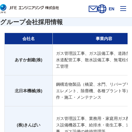
メ
EN
お問い合わせフォー
新規ウィンドウを開
サイト内検索を
グループ会社採用情報
会社名
事業内容
ガス管理設工事、ガス設備工事、道路舗
あすか創建(株)
水道配管工事、散水設備工事、無電柱化
工管理
鋼構造物製品（橋梁、水門、リバーブリ
北日本機械(株)
エレメント、除塵機、各種プラント等）
作・施工・メンテナンス
ガス管理設工事、業務用・家庭用ガス配
(株)きんぱい
ス設備機器工事、給排水・衛生工事、道
事、ガス設備の維持管理等