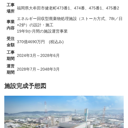
工事
福岡県大牟田市健老町473番1、474番、475番1、475番2
場所
エネルギー回収型廃棄物処理施設（ストーカ方式、78t／日
事業
×2炉）の設計・施工
内容
19年9か月間の施設運営事業
受注
370億4690万円 (税込み)
金額
工事
2024年3月～2028年6月
期間
運営
2028年7月～2048年3月
期間
施設完成予想図