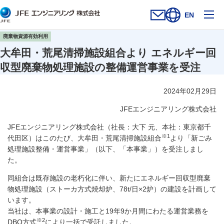
メ
EN
お問い合わせフォー
新規ウィンドウを開
サイト内検索を
廃棄物資源有効利用
大牟田・荒尾清掃施設組合より エネルギー回
収型廃棄物処理施設の整備運営事業を受注
2024年02月29日
JFEエンジニアリング株式会社
JFEエンジニアリング株式会社（社長：大下 元、本社：東京都千
※1
代田区）はこのたび、大牟田・荒尾清掃施設組合
より「新ごみ
処理施設整備・運営事業」（以下、「本事業」）を受注しまし
た。
同組合は既存施設の老朽化に伴い、新たにエネルギー回収型廃棄
物処理施設（ストーカ方式焼却炉、78t/日×2炉）の建設を計画して
います。
当社は、本事業の設計・施工と19年9か月間にわたる運営業務を
※2
DBO方式
により一括で受託しました。