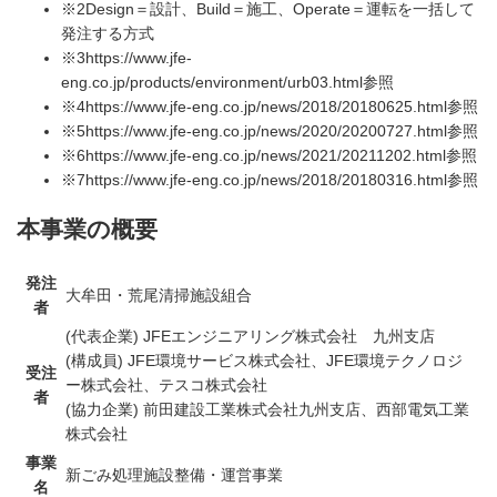
※2
Design＝設計、Build＝施工、Operate＝運転を一括して
発注する方式
※3
https://www.jfe-
eng.co.jp/products/environment/urb03.html
参照
※4
https://www.jfe-eng.co.jp/news/2018/20180625.html
参照
※5
https://www.jfe-eng.co.jp/news/2020/20200727.html
参照
※6
https://www.jfe-eng.co.jp/news/2021/20211202.html
参照
※7
https://www.jfe-eng.co.jp/news/2018/20180316.html
参照
本事業の概要
発注
大牟田・荒尾清掃施設組合
者
(代表企業) JFEエンジニアリング株式会社 九州支店
(構成員) JFE環境サービス株式会社、JFE環境テクノロジ
受注
ー株式会社、テスコ株式会社
者
(協力企業) 前田建設工業株式会社九州支店、西部電気工業
株式会社
事業
新ごみ処理施設整備・運営事業
名