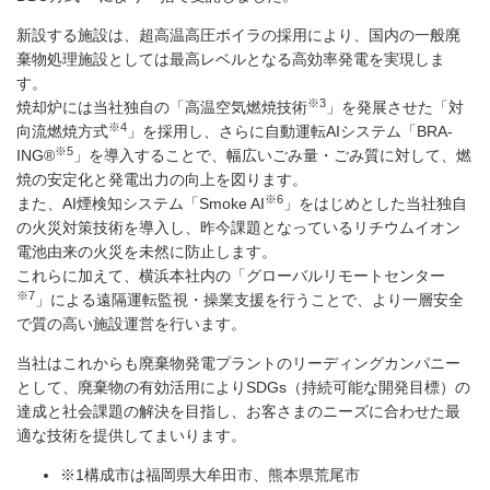
新設する施設は、超高温高圧ボイラの採用により、国内の一般廃
棄物処理施設としては最高レベルとなる高効率発電を実現しま
す。
※3
焼却炉には当社独自の「高温空気燃焼技術
」を発展させた「対
※4
向流燃焼方式
」を採用し、さらに自動運転AIシステム「BRA-
※5
ING®
」を導入することで、幅広いごみ量・ごみ質に対して、燃
焼の安定化と発電出力の向上を図ります。
※6
また、AI煙検知システム「Smoke AI
」をはじめとした当社独自
の火災対策技術を導入し、昨今課題となっているリチウムイオン
電池由来の火災を未然に防止します。
これらに加えて、横浜本社内の「グローバルリモートセンター
※7
」による遠隔運転監視・操業支援を行うことで、より一層安全
で質の高い施設運営を行います。
当社はこれからも廃棄物発電プラントのリーディングカンパニー
として、廃棄物の有効活用によりSDGs（持続可能な開発目標）の
達成と社会課題の解決を目指し、お客さまのニーズに合わせた最
適な技術を提供してまいります。
※1
構成市は福岡県大牟田市、熊本県荒尾市