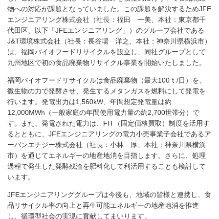
物への対応が課題となっていました。この課題を解決するためJFE
エンジニアリング株式会社（社長：福田 一美、本社：東京都千
代田区、以下「JFEエンジニアリング」）のグループ会社である
J&T環境株式会社（社長：長谷場 洋之、本社：神奈川県横浜市）
は、福岡バイオフードリサイクルを設立し、同社グループとして
九州地区で初の食品廃棄物リサイクル事業を開始いたしました。
福岡バイオフードリサイクルは食品廃棄物（最大100ｔ/日）を、
微生物の力で発酵させ、発生するメタンガスを燃料にして発電を
行います。発電出力は1,560kW、年間想定発電量は約
12,000MWh（一般家庭の年間使用電力量の約2,700世帯分）で
す。また、発電された電力は、FIT（固定価格買取）制度を活用す
るとともに、JFEエンジニアリングの電力小売事業子会社であるア
ーバンエナジー株式会社（社長：小林 厚、本社：神奈川県横浜
市）を通じてエネルギーの地産地消を目指します。さらに、処理
過程で発生した発酵残渣を肥料化して利活用することも検討して
います。
JFEエンジニアリンググループは今後も、地域の皆様と連携し、食
品リサイクル率の向上と再生可能エネルギーの地産地消を推進
し、循環型社会の実現に貢献してまいります。