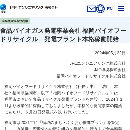
メ
EN
お問い合わせフォー
新規ウィンドウを開
サイト内検索を
廃棄物資源有効利用
食品バイオガス発電事業会社 福岡バイオフー
ドリサイクル 発電プラント本格稼働開始
2024年05月22日
JFEエンジニアリング株式会社
J&T環境株式会社
福岡バイオフードリサイクル株式会社
福岡バイオフードリサイクル株式会社（社長：中川 浩臣、本
社：福岡県福岡市、以下「福岡バイオフードリサイクル」）は、
福岡市において食品リサイクル発電プラントを建設し、2024年１
月より段階的に稼働しておりましたが、本格的な発電事業の開始
にあたり、５月21日発電式を執り行いました。
福岡市は2021年に「循環のまち・ふくおか推進プラン」を策定
し、ごみ減量・資源化への取り組みを積極的に行う中で食品廃棄