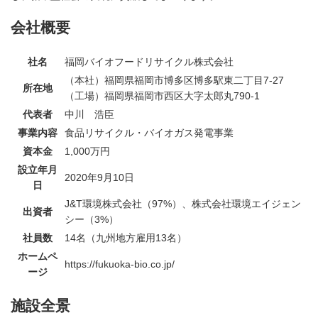
会社概要
社名
福岡バイオフードリサイクル株式会社
（本社）福岡県福岡市博多区博多駅東二丁目7-27
所在地
（工場）福岡県福岡市西区大字太郎丸790-1
代表者
中川 浩臣
事業内容
食品リサイクル・バイオガス発電事業
資本金
1,000万円
設立年月
2020年9月10日
日
J&T環境株式会社（97%）、株式会社環境エイジェン
出資者
シー（3%）
社員数
14名（九州地方雇用13名）
ホームペ
https://fukuoka-bio.co.jp/
ージ
施設全景