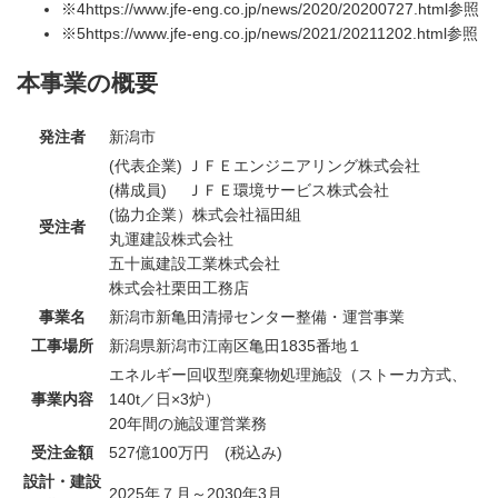
※4
https://www.jfe-eng.co.jp/news/2020/20200727.html
参照
※5
https://www.jfe-eng.co.jp/news/2021/20211202.html
参照
本事業の概要
発注者
新潟市
(代表企業) ＪＦＥエンジニアリング株式会社
(構成員) ＪＦＥ環境サービス株式会社
(協力企業）株式会社福田組
受注者
丸運建設株式会社
五十嵐建設工業株式会社
株式会社栗田工務店
事業名
新潟市新亀田清掃センター整備・運営事業
工事場所
新潟県新潟市江南区亀田1835番地１
エネルギー回収型廃棄物処理施設（ストーカ方式、
事業内容
140t／日×3炉）
20年間の施設運営業務
受注金額
527億100万円 (税込み)
設計・建設
2025年７月～2030年3月