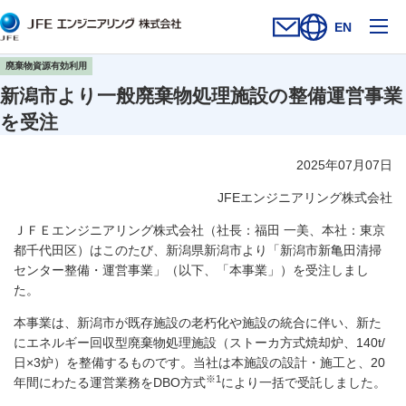
メ
EN
お問い合わせフォー
新規ウィンドウを開
サイト内検索を
廃棄物資源有効利用
新潟市より一般廃棄物処理施設の整備運営事業
を受注
2025年07月07日
JFEエンジニアリング株式会社
ＪＦＥエンジニアリング株式会社（社長：福田 一美、本社：東京
都千代田区）はこのたび、新潟県新潟市より「新潟市新亀田清掃
センター整備・運営事業」（以下、「本事業」）を受注しまし
た。
本事業は、新潟市が既存施設の老朽化や施設の統合に伴い、新た
にエネルギー回収型廃棄物処理施設（ストーカ方式焼却炉、140t/
日×3炉）を整備するものです。当社は本施設の設計・施工と、20
※1
年間にわたる運営業務をDBO方式
により一括で受託しました。