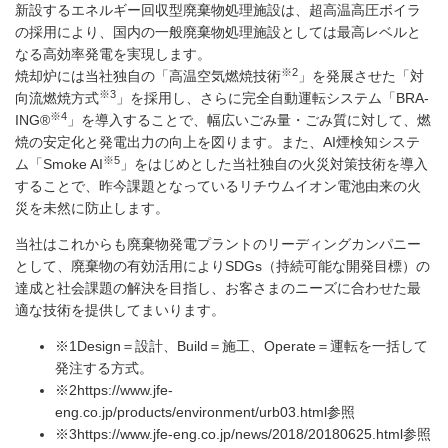
新設するエネルギー回収型廃棄物処理施設は、超高温高圧ボイラ
の採用により、国内の一般廃棄物処理施設としては最高レベルと
なる高効率発電を実現します。
※2
焼却炉には当社独自の「高温空気燃焼技術
」を発展させた「対
※3
向流燃焼方式
」を採用し、さらに完全自動運転システム「BRA-
※4
ING®
」を導入することで、幅広いごみ量・ごみ質に対して、燃
焼の安定化と発電出力の向上を図ります。また、AI煙検知システ
※5
ム「Smoke AI
」をはじめとした当社独自の火災対策技術を導入
することで、昨今課題となっているリチウムイオン電池由来の火
災を未然に防止します。
当社はこれからも廃棄物発電プラントのリーディングカンパニー
として、廃棄物の有効活用によりSDGs（持続可能な開発目標）の
達成と社会課題の解決を目指し、お客さまのニーズに合わせた最
適な技術を提供してまいります。
※1
Design＝設計、Build＝施工、Operate＝運転を一括して
発注する方式。
※2
https://www.jfe-
eng.co.jp/products/environment/urb03.html
参照
※3
https://www.jfe-eng.co.jp/news/2018/20180625.html
参照