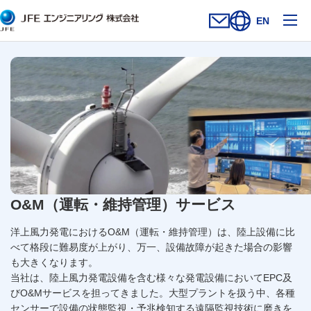
メ
EN
お問い合わせフォー
新規ウィンドウを開
サイト内検索を
O&M（運転・維持管理）サービス
洋上風力発電におけるO&M（運転・維持管理）は、陸上設備に比
べて格段に難易度が上がり、万一、設備故障が起きた場合の影響
も大きくなります。
当社は、陸上風力発電設備を含む様々な発電設備においてEPC及
びO&Mサービスを担ってきました。大型プラントを扱う中、各種
センサーで設備の状態監視・予兆検知する遠隔監視技術に磨きを