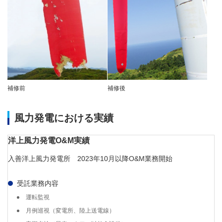
補修前
補修後
風力発電における実績
洋上風力発電O&M実績
入善洋上風力発電所 2023年10月以降O&M業務開始
受託業務内容
運転監視
月例巡視（変電所、陸上送電線）