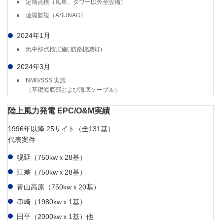
定期点検（風車、タワー以外全設備）
遠隔監視（ASUNAG）
2024年1月
気中部点検実施( 航路標識灯)
2024年3月
NMB/SSS 実施
（基礎海底部および海底ケーブル）
陸上風力発電 EPC/O&M実績
1996年以降 25サイト（全131基）
代表案件
幌延（750kwｘ28基）
江差（750kwｘ28基）
青山高原（750kwｘ20基）
串崎（1980kwｘ1基）
田平（2000kwｘ1基）他