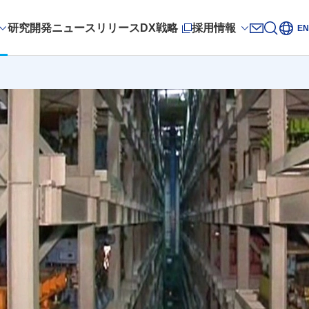
研究開発
ニュースリリース
DX戦略
採用情報
サイト
EN
新規ウィンドウを開きます
お問い合
新規ウィ