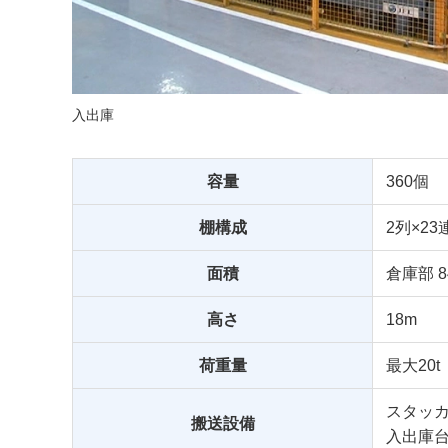
入出庫
容量
360個
棚構成
2列×23
面積
倉庫部 8
高さ
18m
荷重量
最大20t
スタッカ
搬送設備
入出庫台