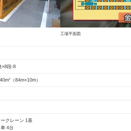
工場平面図
連×8段-8
2
40m
（84m×10m）
ークレーン 1基
車 4台