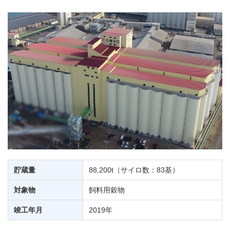
貯蔵量
88,200t（サイロ数：83基）
対象物
飼料用穀物
竣工年月
2019年