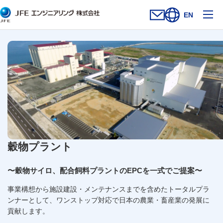
メ
EN
お問い合わせフォー
新規ウィンドウを開
サイト内検索を
穀物プラント
〜穀物サイロ、配合飼料プラントのEPCを一式でご提案〜
事業構想から施設建設・メンテナンスまでを含めたトータルプラ
ンナーとして、ワンストップ対応で日本の農業・畜産業の発展に
貢献します。