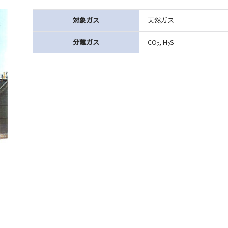
対象ガス
天然ガス
分離ガス
CO
, H
S
2
2