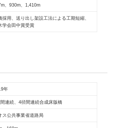
7m、930m、1,410m
橋採用、送り出し架設工法による工期短縮、
木学会田中賞受賞
19年
径間連続、4径間連続合成床版橋
オス公共事業省道路局