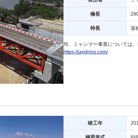
橋長
29
特長
落
尚、ミャンマー事業については、以下
https://jandmss.com/
竣工年
20
橋梁形式
6