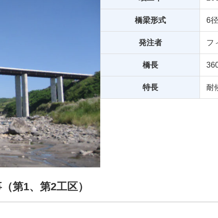
橋梁形式
6
発注者
フ
橋長
36
特長
耐
（第1、第2工区）