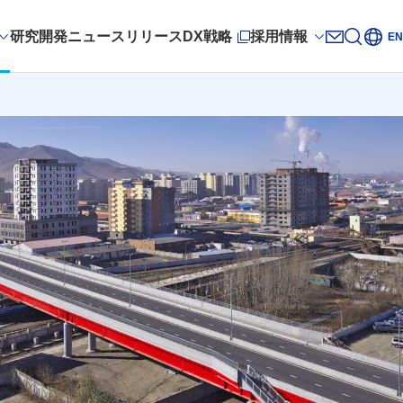
研究開発
ニュースリリース
DX戦略
採用情報
サイト
EN
新規ウィンドウを開きます
お問い合
新規ウィ