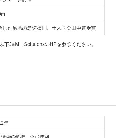
0m
橋した吊橋の急速復旧。土木学会田中賞受賞
J&M SolutionsのHPを参照ください。
12年
径間連続鈑桁、合成床板