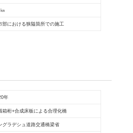
3㎞
市部における狭隘箇所での施工
20年
幅箱桁+合成床板による合理化橋
ングラデシュ道路交通橋梁省