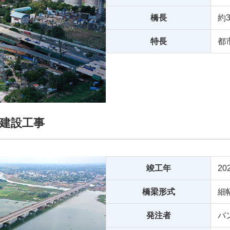
橋長
約
特長
都
建設工事
竣工年
20
橋梁形式
細
発注者
バ