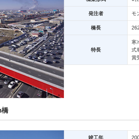
発注者
モ
橋長
26
寒
特長
式
賞
n橋
竣工年
20