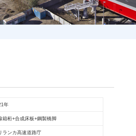
21年
線箱桁+合成床板+鋼製橋脚
リランカ高速道路庁