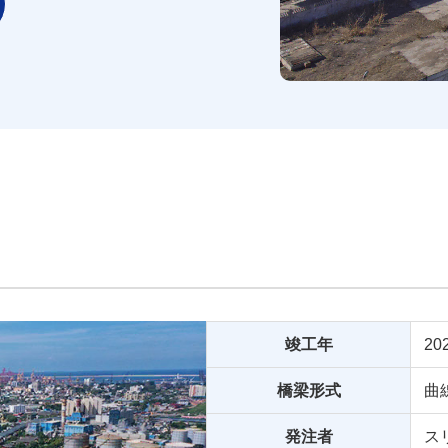
竣工年
20
橋梁形式
曲
発注者
ス