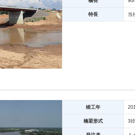
橋長
90
特長
当
竣工年
20
橋梁形式
3
発注者
ミ