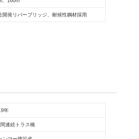
m、160m
社開発リバーブリッジ、耐候性鋼材採用
19年
径間連続トラス橋
ャンマー建設省