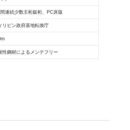
径間連続少数主桁鈑桁、PC床版
ィリピン政府基地転換庁
0m
候性鋼材によるメンテフリー