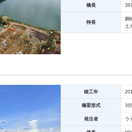
橋長
39
鋼
特長
土
竣工年
20
橋梁形式
3
発注者
ラ