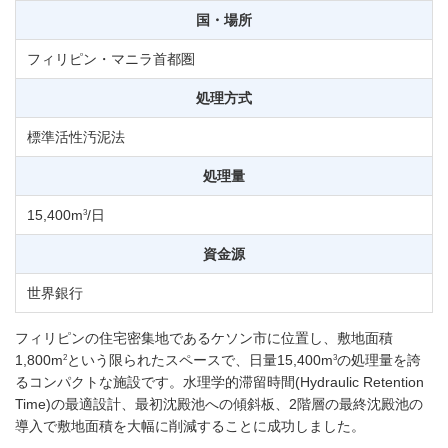
国・場所
フィリピン・マニラ首都圏
処理方式
標準活性汚泥法
処理量
3
15,400m
/日
資金源
世界銀行
フィリピンの住宅密集地であるケソン市に位置し、敷地面積
2
3
1,800m
という限られたスペースで、日量15,400m
の処理量を誇
るコンパクトな施設です。水理学的滞留時間(Hydraulic Retention
Time)の最適設計、最初沈殿池への傾斜板、2階層の最終沈殿池の
導入で敷地面積を大幅に削減することに成功しました。