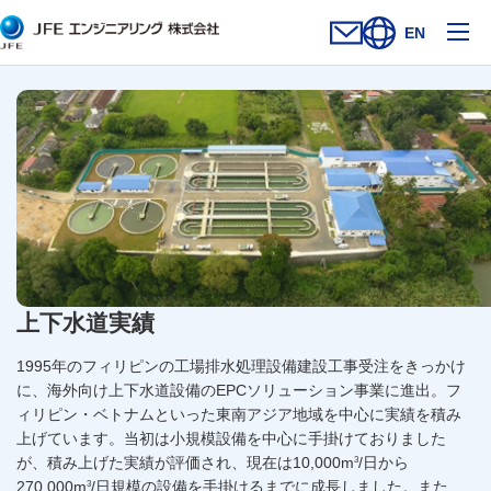
メ
EN
お問い合わせフォー
新規ウィンドウを開
サイト内検索を
上下水道実績
1995年のフィリピンの工場排水処理設備建設工事受注をきっかけ
に、海外向け上下水道設備のEPCソリューション事業に進出。フ
ィリピン・ベトナムといった東南アジア地域を中心に実績を積み
上げています。当初は小規模設備を中心に手掛けておりました
3
が、積み上げた実績が評価され、現在は10,000m
/日から
3
270,000m
/日規模の設備を手掛けるまでに成長しました。また、