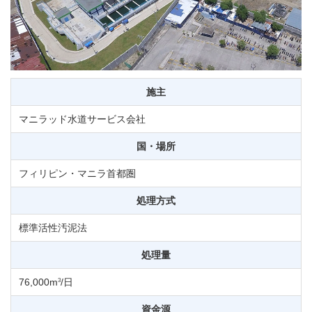
施主
マニラッド水道サービス会社
国・場所
フィリピン・マニラ首都圏
処理方式
標準活性汚泥法
処理量
3
76,000m
/日
資金源