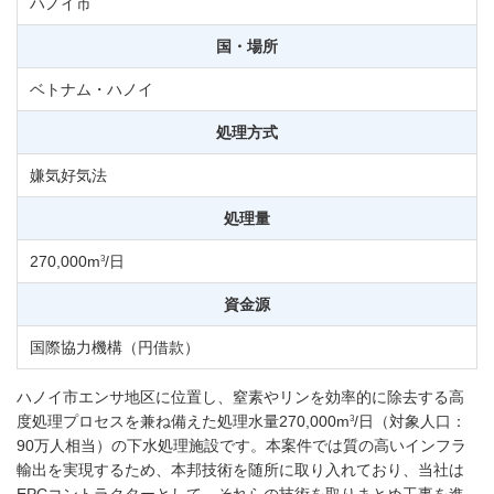
ハノイ市
国・場所
ベトナム・ハノイ
処理方式
嫌気好気法
処理量
3
270,000m
/日
資金源
国際協力機構（円借款）
ハノイ市エンサ地区に位置し、窒素やリンを効率的に除去する高
3
度処理プロセスを兼ね備えた処理水量270,000m
/日（対象人口：
90万人相当）の下水処理施設です。本案件では質の高いインフラ
輸出を実現するため、本邦技術を随所に取り入れており、当社は