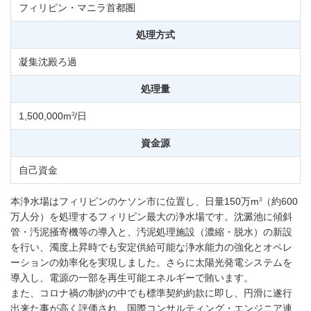
フィリピン・マニラ首都圏
処理方式
凝集沈殿ろ過
処理量
3
1,500,000m
/日
資金源
自己資金
3
本浄水場はフィリピンのケソン市に位置し、日量150万m
（約600
万人分）を処理するフィリピン最大の浄水場です。沈澱池に傾斜
管・汚泥掻寄機等の導入と、汚泥処理施設（濃縮・脱水）の新設
を行い、濁度上昇時でも安定供給可能な浄水能力の強化とオペレ
ーションの効率化を実現しました。さらに太陽光発電システムを
導入し、電源の一部を再生可能エネルギーで賄います。
また、コロナ禍の制約の中でも標準契約約款に即し、円滑に遂行
出来た事が高く評価され、国際コンサルティング・エンジニア連