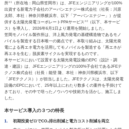
※1
所
（所在地：岡山県笠岡市）は、JFEエンジニアリングが100%
出資する新電力子会社のアーバンエナジー株式会社（社長：川原
太郎、本社：神奈川県横浜市、以下「アーバンエナジー」）が提
※2
供する太陽光発電コーポレートPPAサービス
（以下、本サービ
ス）を導入し、2026年6月1日より運用を開始しました。
笠岡モノパイル製作所は、洋上風力発電の基礎構造物であるモノ
パイルを製造する日本唯一の拠点です。本取り組みは、太陽光発
電による再エネ電力を活用してモノパイルを製造する「再エネが
再エネを生む」脱炭素サイクルを実現するものです。
本サービスにおいて設置する太陽光発電設備のEPC（設計・調
達・建設）は、JFEエンジニアリングの100%子会社であるJFEテ
クノス株式会社（社長：能登 隆、本社：神奈川県横浜市、以下
「JFEテクノス））が担当しました。JFEテクノスは、太陽光発電
設備のEPCにおいて、25年以上にわたり数多くの案件を手掛けて
きており、その中で培ったノウハウや技術力を活かし、施工しま
した。
本サービス導入の３つの特長
1
初期投資ゼロでCO₂排出削減と電力コスト削減を両立