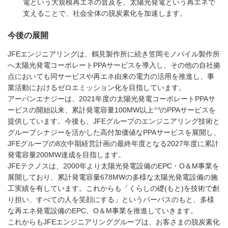
電という大規模再エネの普及を、太陽光発電という再エネで
支えることで、社会全体の脱炭素化を加速します。
今後の展開
JFEエンジニアリングは、鶴見製作所に続き笠岡モノパイル製作所
へ太陽光発電コーポレートPPAサービスを導入し、その他の自社拠
点においても同サービスや再エネ由来の電力の活用を推進し、事
業活動におけるゼロエミッション化を目指しています。
アーバンエナジーは、2021年度の太陽光発電コーポレートPPAサ
※4
ービスの開始以来、累計発電容量100MW以上
のPPAサービスを
提供しています。今後も、JFEグループのエンジニアリング技術と
グループシナジーを活かした高付加価値なPPAサービスを展開し、
JFEグループの8次中期経営計画の最終年度となる2027年度に累計
発電容量200MW達成を目指します。
JFEテクノスは、2000年より太陽光発電設備のEPC・O＆M事業を
展開しており、累計発電容量678MWの多様な太陽光発電設備の施
工実績を有しています。これからも「くらしの礎(もと)を技術で創
り担い、すべての人を笑顔にする」というパーパスのもと、多様
な再エネ発電設備のEPC、O＆M事業を推進していきます。
これからもJFEエンジニアリンググループは、お客さまの脱炭素化