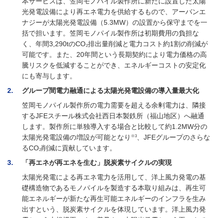
本サービスは、笠岡モノパイル製作所に新たに設置した太陽
光発電設備により再エネ電力を供給するもので、アーバンエ
ナジーが太陽光発電設備（5.3MW）の設置から保守までを一
括で担います。笠岡モノパイル製作所は初期費用の負担な
く、年間3,290tのCO₂排出量削減と電力コスト約1割の削減が
可能です。また、20年間という長期契約により電力価格の高
騰リスクを低減することができ、エネルギーコストの安定化
にも寄与します。
2
グループ間電力融通による太陽光発電設備の導入量最大化
笠岡モノパイル製作所の電力需要を超える余剰電力は、隣接
するJFEスチール株式会社西日本製鉄所（福山地区）へ融通
します。製作所に単独導入する場合と比較して約1.2MW分の
※3
太陽光発電設備の増設が可能となり
、JFEグループのさらな
るCO₂削減に貢献しています。
3
「再エネが再エネを生む」脱炭素サイクルの実現
太陽光発電による再エネ電力を活用して、洋上風力発電の基
礎構造物であるモノパイルを製造する本取り組みは、再生可
能エネルギーが新たな再生可能エネルギーのインフラを生み
出すという、脱炭素サイクルを体現しています。洋上風力発