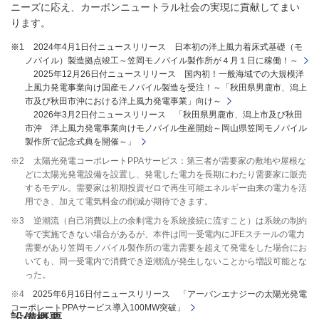
ニーズに応え、カーボンニュートラル社会の実現に貢献してまい
ります。
※1
※1
※1
2024年4月1日付ニュースリリース 日本初の洋上風力着床式基礎（モ
ノパイル）製造拠点竣工～笠岡モノパイル製作所が４月１日に稼働！～
2025年12月26日付ニュースリリース 国内初！一般海域での大規模洋
上風力発電事業向け国産モノパイル製造を受注！～「秋田県男鹿市、潟上
市及び秋田市沖における洋上風力発電事業」向け～
2026年3月2日付ニュースリリース 「秋田県男鹿市、潟上市及び秋田
市沖 洋上風力発電事業向けモノパイル生産開始～岡山県笠岡モノパイル
製作所で記念式典を開催～」
※2
太陽光発電コーポレートPPAサービス：第三者が需要家の敷地や屋根な
どに太陽光発電設備を設置し、発電した電力を長期にわたり需要家に販売
するモデル。需要家は初期投資ゼロで再生可能エネルギー由来の電力を活
用でき、加えて電気料金の削減が期待できます。
※3
逆潮流（自己消費以上の余剰電力を系統接続に流すこと）は系統の制約
等で実施できない場合があるが、本件は同一受電内にJFEスチールの電力
需要があり笠岡モノパイル製作所の電力需要を超えて発電をした場合にお
いても、同一受電内で消費でき逆潮流が発生しないことから増設可能とな
った。
※4
2025年6月16日付ニュースリリース 「アーバンエナジーの太陽光発電
コーポレートPPAサービス導入100MW突破」
設備概要