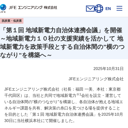
メ
EN
お問い合わせフォー
新規ウィンドウを開
サイト内検索を
脱炭素・低炭素
「第１回 地域新電力自治体連携会議」を開催
～地域新電力１０社の支援実績を活かして 地
域新電力を政策手段とする自治体間の"横のつ
ながり"を構築へ～
2025年10月31日
JFEエンジニアリング株式会社
JFEエンジニアリング株式会社（社長：福田 一美、本社：東京都
※1
千代田区）は、当社と共同で地域新電力
会社を設立・運営して
いる自治体間の"横のつながり"を構築し、各自治体が抱える地域エ
ネルギー課題を共有、解決策の糸口を見つける場を提供すること
を目的とした「第１回 地域新電力自治体連携会議」を2025年10月
30日に当社横浜本社にて開催しました。