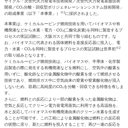
サイクル・次世代火力発電等技術開発／次世代火力発電基盤技術
開発／CO₂分離・回収型ポリジェネレーションシステム技術開発」
※1
の助成事業（以下「本事業」）
に採択されました。
本事業は、ケミカルルーピング燃焼技術を用いてバイオマスや有
機廃液などから水素・電力・CO₂(二酸化炭素)を同時に製造するプ
ロセスの実証試験に、大阪ガスと共同で取り組むものです。な
お、バイオマスに代表される固体燃料を直接反応器に投入し、電
※2
力・水素・CO₂を同時に製造するプロセスの実証試験は世界初
の取り組みとなります。
ケミカルルーピング燃焼技術は、バイオマスや、半導体・化学製
品製造の際に発生する有機廃液などを燃料にし、空気中の酸素を
用いずに、酸化鉄などの金属酸化物中の酸素を使って燃焼させる
技術であり、燃焼排ガス中に空気由来の窒素や窒素酸化物が混入
しないため、容易に高純度のCO₂を分離・回収できる特徴を有しま
す。
さらに、燃料との反応により一部の酸素を失った金属酸化物は、
空気と反応してクリーン電力発電用蒸気に利用できる高温熱を、
水と反応してバイオマスや有機廃液由来のクリーン水素を生成す
ることが可能です。この工程により金属酸化物は燃料との反応前
の状態に戻り、新たに燃料を投入することで、再び一連の反応を