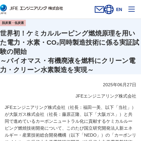
メ
EN
お問い合わせフォー
新規ウィンドウを開
サイト内検索を
脱炭素・低炭素
世界初！ケミカルルーピング燃焼原理を用い
た電力・水素・CO₂同時製造技術に係る実証試
験の開始
～バイオマス・有機廃液を燃料にクリーン電
力・クリーン水素製造を実現～
2025年06月27日
JFEエンジニアリング株式会社
JFEエンジニアリング株式会社（社長：福田一美、以下「当社」）
が大阪ガス株式会社（社長：藤原正隆、以下「大阪ガス」）と共
同で進めているカーボンニュートラル化に貢献するケミカルルー
ピング燃焼技術開発について、このたび国立研究開発法人新エネ
ルギー・産業技術総合開発機構（以下「NEDO」）の「カーボンリ