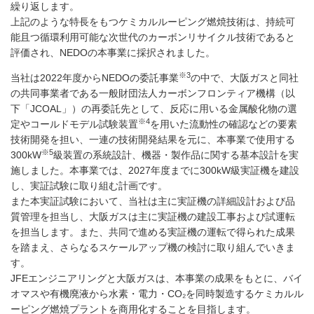
繰り返します。
上記のような特長をもつケミカルルーピング燃焼技術は、持続可
能且つ循環利用可能な次世代のカーボンリサイクル技術であると
評価され、NEDOの本事業に採択されました。
※3
当社は2022年度からNEDOの委託事業
の中で、大阪ガスと同社
の共同事業者である一般財団法人カーボンフロンティア機構（以
下「JCOAL」）の再委託先として、反応に用いる金属酸化物の選
※4
定やコールドモデル試験装置
を用いた流動性の確認などの要素
技術開発を担い、一連の技術開発結果を元に、本事業で使用する
※5
300kW
級装置の系統設計、機器・製作品に関する基本設計を実
施しました。本事業では、2027年度までに300kW級実証機を建設
し、実証試験に取り組む計画です。
また本実証試験において、当社は主に実証機の詳細設計および品
質管理を担当し、大阪ガスは主に実証機の建設工事および試運転
を担当します。また、共同で進める実証機の運転で得られた成果
を踏まえ、さらなるスケールアップ機の検討に取り組んでいきま
す。
JFEエンジニアリングと大阪ガスは、本事業の成果をもとに、バイ
オマスや有機廃液から水素・電力・CO₂を同時製造するケミカルル
ーピング燃焼プラントを商用化することを目指します。