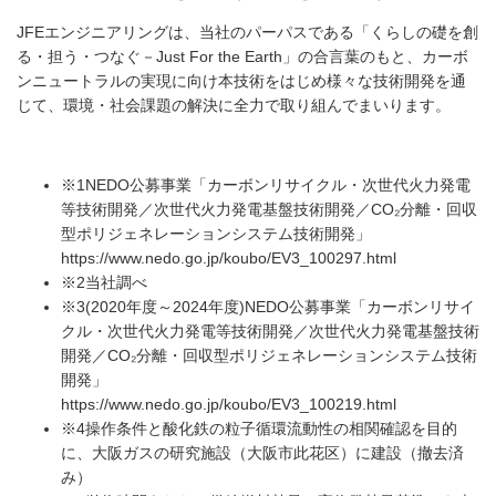
JFEエンジニアリングは、当社のパーパスである「くらしの礎を創
る・担う・つなぐ－Just For the Earth」の合言葉のもと、カーボ
ンニュートラルの実現に向け本技術をはじめ様々な技術開発を通
じて、環境・社会課題の解決に全力で取り組んでまいります。
※1
NEDO公募事業「カーボンリサイクル・次世代火力発電
等技術開発／次世代火力発電基盤技術開発／CO₂分離・回収
型ポリジェネレーションシステム技術開発」
https://www.nedo.go.jp/koubo/EV3_100297.html
※2
当社調べ
※3
(2020年度～2024年度)NEDO公募事業「カーボンリサイ
クル・次世代火力発電等技術開発／次世代火力発電基盤技術
開発／CO₂分離・回収型ポリジェネレーションシステム技術
開発」
https://www.nedo.go.jp/koubo/EV3_100219.html
※4
操作条件と酸化鉄の粒子循環流動性の相関確認を目的
に、大阪ガスの研究施設（大阪市此花区）に建設（撤去済
み）