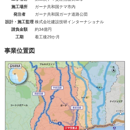
施工場所
ガーナ共和国テマ市内
発注者
ガーナ共和国ガーナ道路公団
設計・施工監理
株式会社建設技研インターナショナル
請負金額
約34億円
工期
着工後29か月
事業位置図