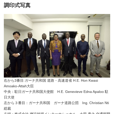
調印式写真
右から3番目:ガーナ共和国 道路・高速道省 H.E. Hon Kwasi
Amoako-Attah大臣
中央：駐日ガーナ共和国大使館 H.E. Genevieve Edna Apaloo 駐
日大使
左から３番目：ガーナ共和国 ガーナ道路公団 Ing. Christian Nti
総裁