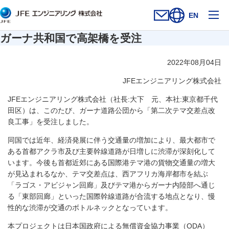
メ
EN
お問い合わせフォー
新規ウィンドウを開
サイト内検索を
ガーナ共和国で高架橋を受注
2022年08月04日
JFEエンジニアリング株式会社
JFEエンジニアリング株式会社（社長:大下 元、本社:東京都千代
田区）は、このたび、ガーナ道路公団から「第二次テマ交差点改
良工事」を受注しました。
同国では近年、経済発展に伴う交通量の増加により、最大都市で
ある首都アクラ市及び主要幹線道路が日増しに渋滞が深刻化して
います。今後も首都近郊にある国際港テマ港の貨物交通量の増大
が見込まれるなか、テマ交差点は、西アフリカ海岸都市を結ぶ
「ラゴス・アビジャン回廊」及びテマ港からガーナ内陸部へ通じ
る「東部回廊」といった国際幹線道路が合流する地点となり、慢
性的な渋滞が交通のボトルネックとなっています。
本プロジェクトは日本国政府による無償資金協力事業（ODA）