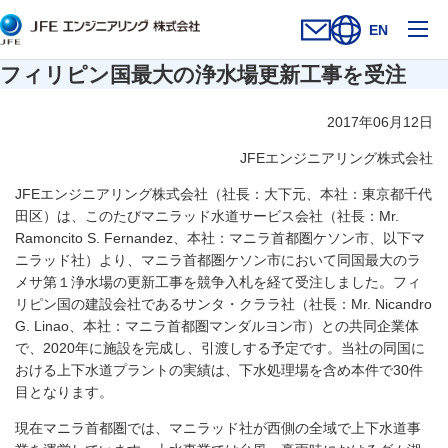
メ
EN
お問い合わせフォー
新規ウィンドウを開
サイト内検索を
フィリピン国最大の浄水場更新工事を受注
2017年06月12日
JFEエンジニアリング株式会社
JFEエンジニアリング株式会社（社長：大下元、本社：東京都千代
田区）は、このたびマニラッド水道サービス会社（社長：Mr.
Ramoncito S. Fernandez、本社：マニラ首都圏ケソン市、以下マ
ニラッド社）より、マニラ首都圏ケソン市において同国最大のラ
メサ第１浄水場の更新工事を競争入札を経て受注しました。フィ
リピン国の建設会社であるサンタ・クララ社（社長：Mr. Nicandro
G. Linao、本社：マニラ首都圏マンダルヨン市）との共同企業体
で、2020年に施設を完成し、引渡しする予定です。当社の同国に
おける上下水道プラントの実績は、下水処理場を含め本件で30件
目となります。
現在マニラ首都圏では、マニラッド社が西側の全域で上下水道事