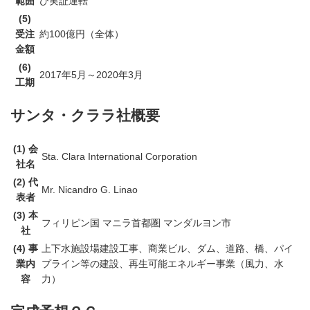
範囲
び実証運転
(5)
受注
約100億円（全体）
金額
(6)
2017年5月～2020年3月
工期
サンタ・クララ社概要
(1) 会
Sta. Clara International Corporation
社名
(2) 代
Mr. Nicandro G. Linao
表者
(3) 本
フィリピン国 マニラ首都圏 マンダルヨン市
社
(4) 事
上下水施設場建設工事、商業ビル、ダム、道路、橋、パイ
業内
プライン等の建設、再生可能エネルギー事業（風力、水
容
力）