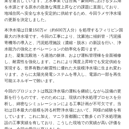
業を運営しています。上水事業では台風・豪雨時におけるダム湖
を水源とする原水の急激な濁度上昇などの課題に直面しており、
地域住民へ安全な水を安定的に供給するため、今回ラメサ浄水場
の更新を決定しました。
本浄水場は日量150万㎥（約600万人分）を処理するフィリピン国
最大の浄水場です。今回の工事により、沈澱池に傾斜管・汚泥掻
寄機等の導入と、汚泥処理施設（濃縮・脱水）の新設を行い、浄
水能力の強化とオペレーションの効率化を図ります。
また、凝集沈殿池・ろ過池の躯体、および運転管理棟を全面補修
し、耐震性を強化します。これにより濁度上昇時でも安定供給を
実現する、世界有数の耐震性に優れた大規模浄水場に生まれ変わ
ります。さらに太陽光発電システムを導入し、電源の一部を再生
可能エネルギーで賄います。
今回のプロジェクトは既設浄水場の運転を継続しながら設備の更
新を行うものです。そのためには、現状の浄水処理プロセスを分
析し、綿密なシミュレーションによる工事計画が不可欠です。当
社は日本最大の規模を誇る村野浄水場において、同様の経験を有
しています。これに加え、マニラ首都圏にて数多くの下水処理施
設の工事実績を有しており、こうした現地での実績が高い評価を