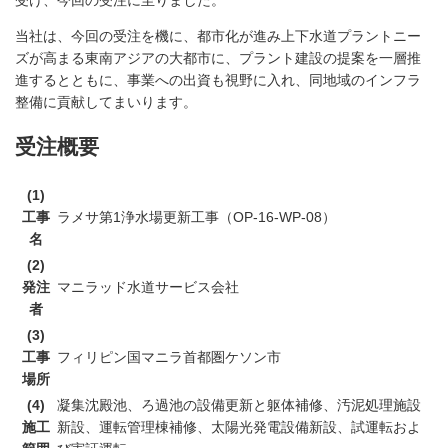
受け、今回の受注に至りました。
当社は、今回の受注を機に、都市化が進み上下水道プラントニー
ズが高まる東南アジアの大都市に、プラント建設の提案を一層推
進するとともに、事業への出資も視野に入れ、同地域のインフラ
整備に貢献してまいります。
受注概要
(1)
工事
ラメサ第1浄水場更新工事（OP-16-WP-08）
名
(2)
発注
マニラッド水道サービス会社
者
(3)
工事
フィリピン国マニラ首都圏ケソン市
場所
(4)
凝集沈殿池、ろ過池の設備更新と躯体補修、汚泥処理施設
施工
新設、運転管理棟補修、太陽光発電設備新設、試運転およ